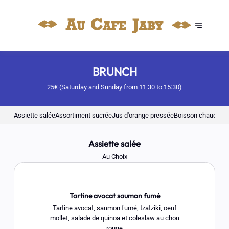
BRUNCH
25€ (Saturday and Sunday from 11:30 to 15:30)
Assiette salée
Assortiment sucrée
Jus d'orange pressée
Boisson chaude
Assiette salée
Au Choix
Tartine avocat saumon fumé
Tartine avocat, saumon fumé, tzatziki, oeuf
mollet, salade de quinoa et coleslaw au chou
rouge