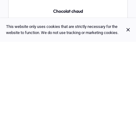
Chocolat chaud
This website only uses cookies that are strictly necessary for the
website to function. We do not use tracking or marketing cookies.
Thé
Thé fruits rouges, Jardin BIO citron gingembre,
Thé vert menthe, Grand early grey, Tisane
verveine BIO, Thé noir Ceylan, Thé vert, ou thé
jasmin
DISCOVER ALSO
OUR MENU