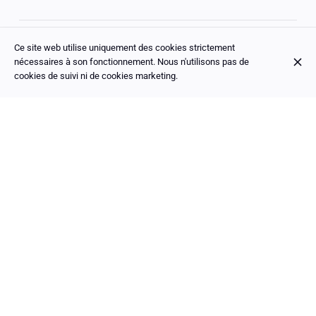
Mastercard
Carte de débit
Cash
Ticket Restaurant
Visa
Ce site web utilise uniquement des cookies strictement
Accès personnes à mobilité réduite
nécessaires à son fonctionnement. Nous n'utilisons pas de
Terrasse
cookies de suivi ni de cookies marketing.
Bar
Happy hour
Idéal pour les familles
BAR & RESTAURANT PARISIEN
Réservez une table en ligne ou par téléphone au
+33 1 40 27 89 91
RÉSERVER